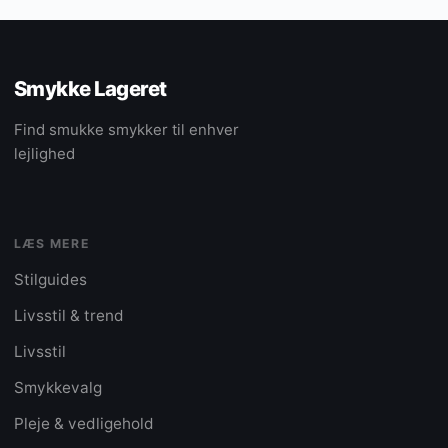
Smykke Lageret
Find smukke smykker til enhver
lejlighed
LÆS MERE
Stilguides
Livsstil & trend
Livsstil
Smykkevalg
Pleje & vedligehold